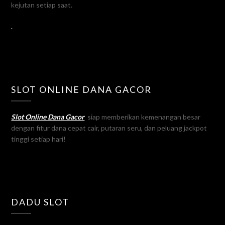
kejutan setiap saat.
.
SLOT ONLINE DANA GACOR
Slot Online Dana Gacor
siap memberikan kemenangan besar
dengan fitur dana cepat cair, putaran seru, dan peluang jackpot
tinggi setiap hari!
DADU SLOT