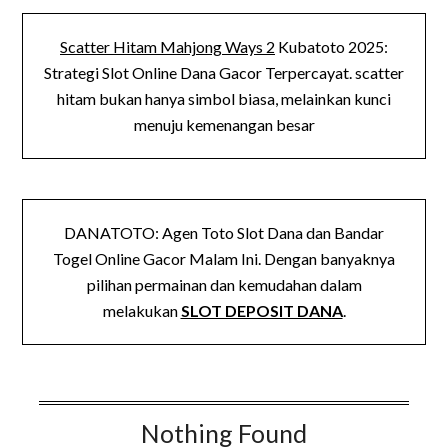
Scatter Hitam Mahjong Ways 2
Kubatoto 2025:
Strategi Slot Online Dana Gacor Terpercayat. scatter
hitam bukan hanya simbol biasa, melainkan kunci
menuju kemenangan besar
DANATOTO: Agen Toto Slot Dana dan Bandar
Togel Online Gacor Malam Ini. Dengan banyaknya
pilihan permainan dan kemudahan dalam
melakukan
SLOT DEPOSIT DANA
.
Nothing Found