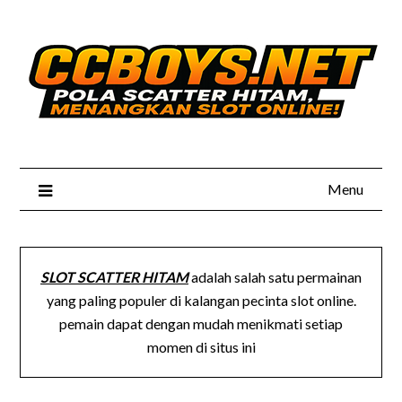
Skip
to
content
Menu
SLOT SCATTER HITAM
adalah salah satu permainan
yang paling populer di kalangan pecinta slot online.
pemain dapat dengan mudah menikmati setiap
momen di situs ini