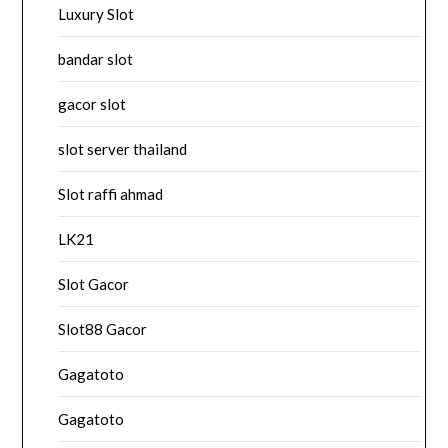
Luxury Slot
bandar slot
gacor slot
slot server thailand
Slot raffi ahmad
LK21
Slot Gacor
Slot88 Gacor
Gagatoto
Gagatoto