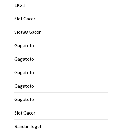
LK21
Slot Gacor
Slot88 Gacor
Gagatoto
Gagatoto
Gagatoto
Gagatoto
Gagatoto
Slot Gacor
Bandar Togel