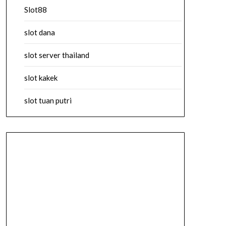
Slot88
slot dana
slot server thailand
slot kakek
slot tuan putri