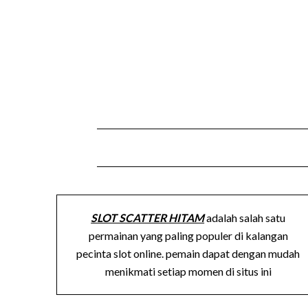
Skip
to
content
SLOT SCATTER HITAM
adalah salah satu
permainan yang paling populer di kalangan
pecinta slot online. pemain dapat dengan mudah
menikmati setiap momen di situs ini