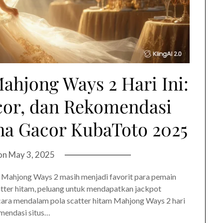
ahjong Ways 2 Hari Ini:
cor, dan Rekomendasi
ana Gacor KubaToto 2025
on
May 3, 2025
t Mahjong Ways 2 masih menjadi favorit para pemain
scatter hitam, peluang untuk mendapatkan jackpot
ecara mendalam pola scatter hitam Mahjong Ways 2 hari
komendasi situs…