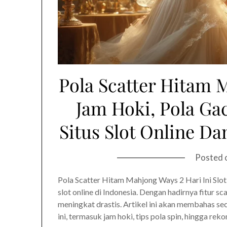
Pola Scatter Hitam M
Jam Hoki, Pola Ga
Situs Slot Online D
Posted 
Pola Scatter Hitam Mahjong Ways 2 Hari Ini Slo
slot online di Indonesia. Dengan hadirnya fitur 
meningkat drastis. Artikel ini akan membahas s
ini, termasuk jam hoki, tips pola spin, hingga re