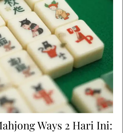
ahjong Ways 2 Hari Ini: