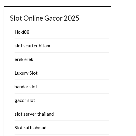
Slot Online Gacor 2025
Hoki88
slot scatter hitam
erek erek
Luxury Slot
bandar slot
gacor slot
slot server thailand
Slot raffi ahmad