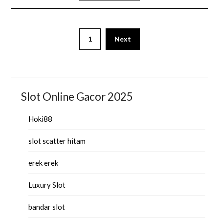
1
Next
Slot Online Gacor 2025
Hoki88
slot scatter hitam
erek erek
Luxury Slot
bandar slot