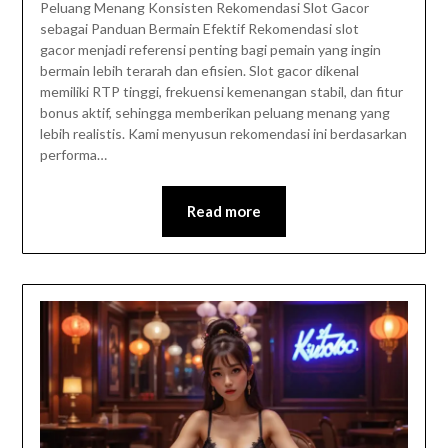
Peluang Menang Konsisten Rekomendasi Slot Gacor
sebagai Panduan Bermain Efektif Rekomendasi slot
gacor menjadi referensi penting bagi pemain yang ingin
bermain lebih terarah dan efisien. Slot gacor dikenal
memiliki RTP tinggi, frekuensi kemenangan stabil, dan fitur
bonus aktif, sehingga memberikan peluang menang yang
lebih realistis. Kami menyusun rekomendasi ini berdasarkan
performa…
Read more