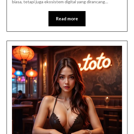
biasa, tetapi juga ekosistem digital yang dirancang…
Read more