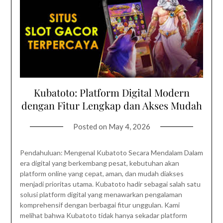
Kubatoto: Platform Digital Modern
dengan Fitur Lengkap dan Akses Mudah
Posted on
May 4, 2026
Pendahuluan: Mengenal Kubatoto Secara Mendalam Dalam
era digital yang berkembang pesat, kebutuhan akan
platform online yang cepat, aman, dan mudah diakses
menjadi prioritas utama. Kubatoto hadir sebagai salah satu
solusi platform digital yang menawarkan pengalaman
komprehensif dengan berbagai fitur unggulan. Kami
melihat bahwa Kubatoto tidak hanya sekadar platform