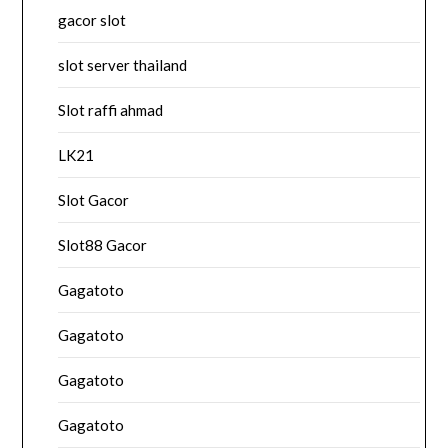
gacor slot
slot server thailand
Slot raffi ahmad
LK21
Slot Gacor
Slot88 Gacor
Gagatoto
Gagatoto
Gagatoto
Gagatoto