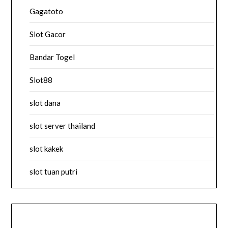
Gagatoto
Slot Gacor
Bandar Togel
Slot88
slot dana
slot server thailand
slot kakek
slot tuan putri