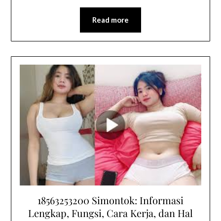
Read more
18563253200 Simontok: Informasi
Lengkap, Fungsi, Cara Kerja, dan Hal