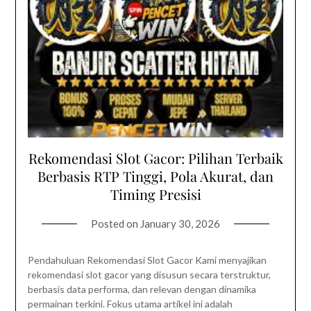
Rekomendasi Slot Gacor: Pilihan Terbaik
Berbasis RTP Tinggi, Pola Akurat, dan
Timing Presisi
Posted on
January 30, 2026
Pendahuluan Rekomendasi Slot Gacor Kami menyajikan
rekomendasi slot gacor yang disusun secara terstruktur,
berbasis data performa, dan relevan dengan dinamika
permainan terkini. Fokus utama artikel ini adalah