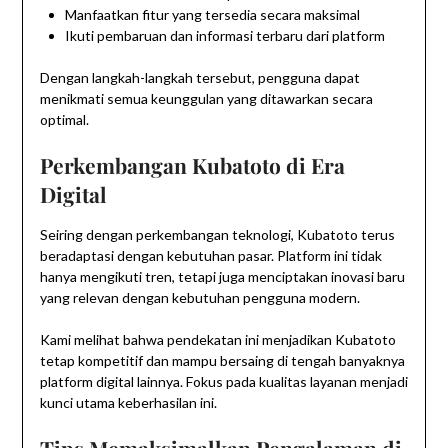
Manfaatkan fitur yang tersedia secara maksimal
Ikuti pembaruan dan informasi terbaru dari platform
Dengan langkah-langkah tersebut, pengguna dapat
menikmati semua keunggulan yang ditawarkan secara
optimal.
Perkembangan Kubatoto di Era
Digital
Seiring dengan perkembangan teknologi, Kubatoto terus
beradaptasi dengan kebutuhan pasar. Platform ini tidak
hanya mengikuti tren, tetapi juga menciptakan inovasi baru
yang relevan dengan kebutuhan pengguna modern.
Kami melihat bahwa pendekatan ini menjadikan Kubatoto
tetap kompetitif dan mampu bersaing di tengah banyaknya
platform digital lainnya. Fokus pada kualitas layanan menjadi
kunci utama keberhasilan ini.