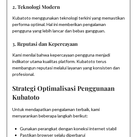
2. Teknologi Modern
Kubatoto menggunakan teknologi terkini yang memastikan
performa optimal. Hal ini memberikan pengalaman
pengguna yang lebih lancar dan bebas gangguan.
3. Reputasi dan Kepercayaan
Kami menilai bahwa kepercayaan pengguna menjadi
indikator utama kualitas platform. Kubatoto terus
membangun reputasi melalui layanan yang konsisten dan
profesional.
Strategi Optimalisasi Penggunaan
Kubatoto
Untuk mendapatkan pengalaman terbaik, kami
menyarankan beberapa langkah berikut:
Gunakan perangkat dengan koneksi internet stabil
Pastikan browser selalu diperbarui