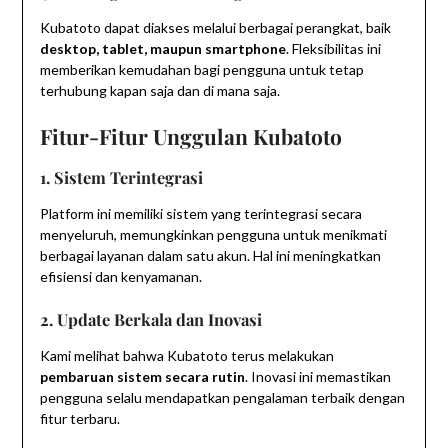
Kubatoto dapat diakses melalui berbagai perangkat, baik
desktop, tablet, maupun smartphone
. Fleksibilitas ini
memberikan kemudahan bagi pengguna untuk tetap
terhubung kapan saja dan di mana saja.
Fitur-Fitur Unggulan Kubatoto
1. Sistem Terintegrasi
Platform ini memiliki sistem yang terintegrasi secara
menyeluruh, memungkinkan pengguna untuk menikmati
berbagai layanan dalam satu akun. Hal ini meningkatkan
efisiensi dan kenyamanan.
2. Update Berkala dan Inovasi
Kami melihat bahwa Kubatoto terus melakukan
pembaruan sistem secara rutin
. Inovasi ini memastikan
pengguna selalu mendapatkan pengalaman terbaik dengan
fitur terbaru.