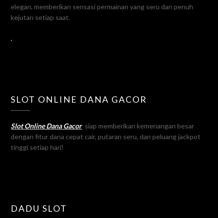
elegan, memberikan sensasi permainan yang seru dan penuh
kejutan setiap saat.
.
SLOT ONLINE DANA GACOR
Slot Online Dana Gacor
siap memberikan kemenangan besar
dengan fitur dana cepat cair, putaran seru, dan peluang jackpot
tinggi setiap hari!
DADU SLOT