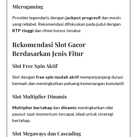
Microgaming
Provider legendaris dengan
jackpot progresif
dan mesin
yang reliabel. Rekomendasi difokuskan pada judul dengan
RTP tinggi
dan ritme bonus terukur.
Rekomendasi Slot Gacor
Berdasarkan Jenis Fitur
Slot Free Spin Aktif
Slot dengan
free spin mudah aktif
memperpanjang durasi
bermain dan meningkatkan peluang kemenangan kumulatif.
Slot Multiplier Dinamis
Multiplier bertahap
dan
dinamis
meningkatkan nilai
payout saat momentum tercapai, ideal untuk strategi
bertahap.
Slot Megaways dan Cascading