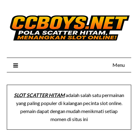
Skip
to
content
Menu
SLOT SCATTER HITAM
adalah salah satu permainan
yang paling populer di kalangan pecinta slot online.
pemain dapat dengan mudah menikmati setiap
momen di situs ini