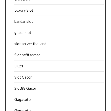
Luxury Slot
bandar slot
gacor slot
slot server thailand
Slot raffi ahmad
LK21
Slot Gacor
Slot88 Gacor
Gagatoto
Gagatoto