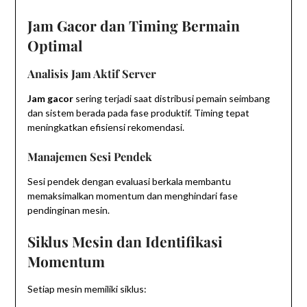
Jam Gacor dan Timing Bermain
Optimal
Analisis Jam Aktif Server
Jam gacor
sering terjadi saat distribusi pemain seimbang
dan sistem berada pada fase produktif. Timing tepat
meningkatkan efisiensi rekomendasi.
Manajemen Sesi Pendek
Sesi pendek dengan evaluasi berkala membantu
memaksimalkan momentum dan menghindari fase
pendinginan mesin.
Siklus Mesin dan Identifikasi
Momentum
Setiap mesin memiliki siklus: