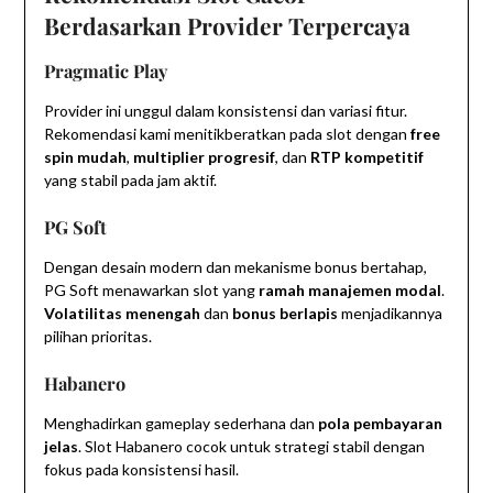
Berdasarkan Provider Terpercaya
Pragmatic Play
Provider ini unggul dalam konsistensi dan variasi fitur.
Rekomendasi kami menitikberatkan pada slot dengan
free
spin mudah
,
multiplier progresif
, dan
RTP kompetitif
yang stabil pada jam aktif.
PG Soft
Dengan desain modern dan mekanisme bonus bertahap,
PG Soft menawarkan slot yang
ramah manajemen modal
.
Volatilitas menengah
dan
bonus berlapis
menjadikannya
pilihan prioritas.
Habanero
Menghadirkan gameplay sederhana dan
pola pembayaran
jelas
. Slot Habanero cocok untuk strategi stabil dengan
fokus pada konsistensi hasil.