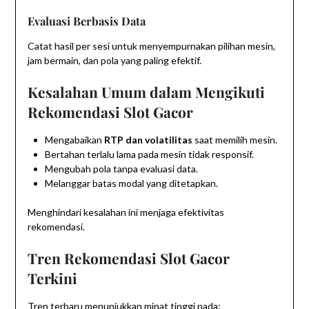
Evaluasi Berbasis Data
Catat hasil per sesi untuk menyempurnakan pilihan mesin,
jam bermain, dan pola yang paling efektif.
Kesalahan Umum dalam Mengikuti
Rekomendasi Slot Gacor
Mengabaikan
RTP dan volatilitas
saat memilih mesin.
Bertahan terlalu lama pada mesin tidak responsif.
Mengubah pola tanpa evaluasi data.
Melanggar batas modal yang ditetapkan.
Menghindari kesalahan ini menjaga efektivitas
rekomendasi.
Tren Rekomendasi Slot Gacor
Terkini
Tren terbaru menunjukkan minat tinggi pada: