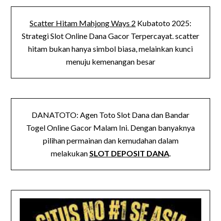
Scatter Hitam Mahjong Ways 2
Kubatoto 2025:
Strategi Slot Online Dana Gacor Terpercayat. scatter
hitam bukan hanya simbol biasa, melainkan kunci
menuju kemenangan besar
DANATOTO: Agen Toto Slot Dana dan Bandar
Togel Online Gacor Malam Ini. Dengan banyaknya
pilihan permainan dan kemudahan dalam
melakukan
SLOT DEPOSIT DANA
.