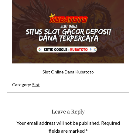
Slot Online Dana Kubatoto
Category:
Slot
Leave a Reply
Your email address will not be published.
Required
fields are marked
*