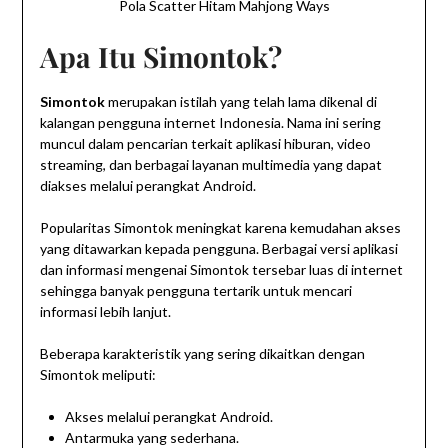
Pola Scatter Hitam Mahjong Ways
Apa Itu Simontok?
Simontok
merupakan istilah yang telah lama dikenal di
kalangan pengguna internet Indonesia. Nama ini sering
muncul dalam pencarian terkait aplikasi hiburan, video
streaming, dan berbagai layanan multimedia yang dapat
diakses melalui perangkat Android.
Popularitas Simontok meningkat karena kemudahan akses
yang ditawarkan kepada pengguna. Berbagai versi aplikasi
dan informasi mengenai Simontok tersebar luas di internet
sehingga banyak pengguna tertarik untuk mencari
informasi lebih lanjut.
Beberapa karakteristik yang sering dikaitkan dengan
Simontok meliputi:
Akses melalui perangkat Android.
Antarmuka yang sederhana.