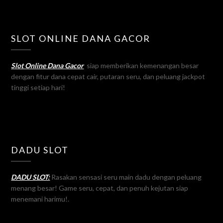
SLOT ONLINE DANA GACOR
Slot Online Dana Gacor
siap memberikan kemenangan besar
dengan fitur dana cepat cair, putaran seru, dan peluang jackpot
tinggi setiap hari!
DADU SLOT
DADU SLOT:
Rasakan sensasi seru main dadu dengan peluang
menang besar! Game seru, cepat, dan penuh kejutan siap
menemani harimu!.