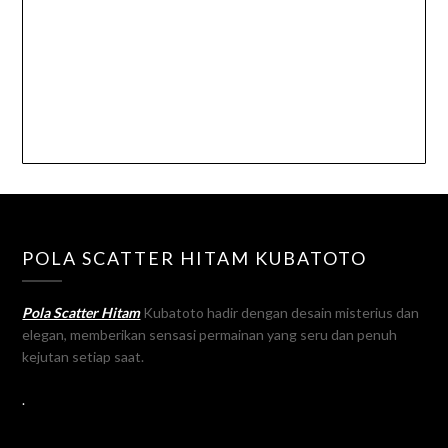
POLA SCATTER HITAM KUBATOTO
Pola Scatter Hitam
Kubatoto hadir dengan desain misterius dan
elegan, memberikan sensasi permainan yang seru dan penuh
kejutan setiap saat.
.