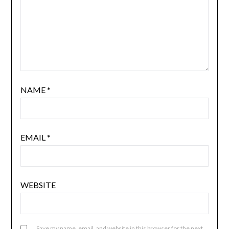
NAME
*
EMAIL
*
WEBSITE
Save my name, email, and website in this browser for the next