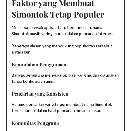
Faktor yang Membuat
Simontok Tetap Populer
Meskipun banyak aplikasi baru bermunculan, nama
Simontok masih sering muncul dalam pencarian internet.
Beberapa alasan yang mendukung popularitas tersebut
antara lain:
Kemudahan Penggunaan
Banyak pengguna menyukai aplikasi yang mudah digunakan
tanpa konfigurasi rumit.
Pencarian yang Konsisten
Volume pencarian yang tinggi membuat nama Simontok
terus muncul dalam hasil pencarian mesin telusur.
Komunitas Pengguna