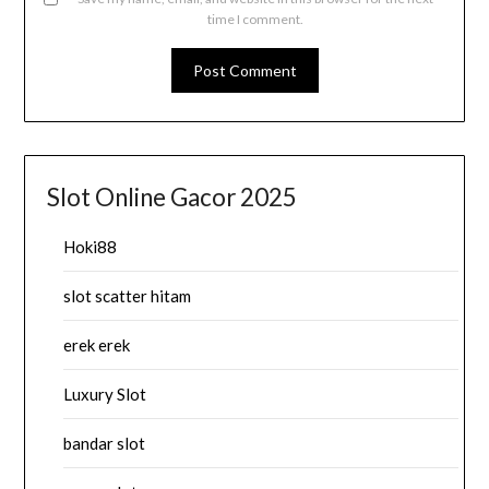
time I comment.
Slot Online Gacor 2025
Hoki88
slot scatter hitam
erek erek
Luxury Slot
bandar slot