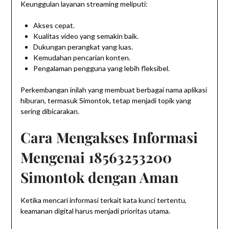
Keunggulan layanan streaming meliputi:
Akses cepat.
Kualitas video yang semakin baik.
Dukungan perangkat yang luas.
Kemudahan pencarian konten.
Pengalaman pengguna yang lebih fleksibel.
Perkembangan inilah yang membuat berbagai nama aplikasi
hiburan, termasuk Simontok, tetap menjadi topik yang
sering dibicarakan.
Cara Mengakses Informasi
Mengenai 18563253200
Simontok dengan Aman
Ketika mencari informasi terkait kata kunci tertentu,
keamanan digital harus menjadi prioritas utama.