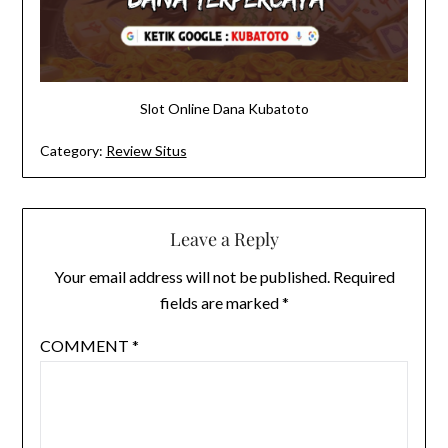
Slot Online Dana Kubatoto
Category:
Review Situs
Leave a Reply
Your email address will not be published.
Required
fields are marked
*
COMMENT
*