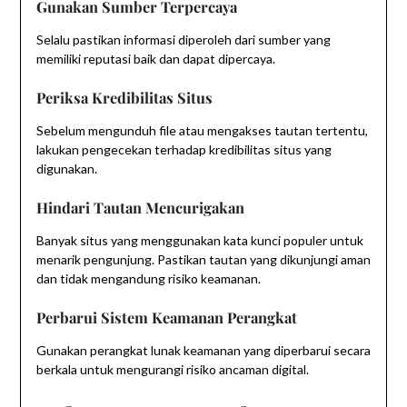
Gunakan Sumber Terpercaya
Selalu pastikan informasi diperoleh dari sumber yang
memiliki reputasi baik dan dapat dipercaya.
Periksa Kredibilitas Situs
Sebelum mengunduh file atau mengakses tautan tertentu,
lakukan pengecekan terhadap kredibilitas situs yang
digunakan.
Hindari Tautan Mencurigakan
Banyak situs yang menggunakan kata kunci populer untuk
menarik pengunjung. Pastikan tautan yang dikunjungi aman
dan tidak mengandung risiko keamanan.
Perbarui Sistem Keamanan Perangkat
Gunakan perangkat lunak keamanan yang diperbarui secara
berkala untuk mengurangi risiko ancaman digital.