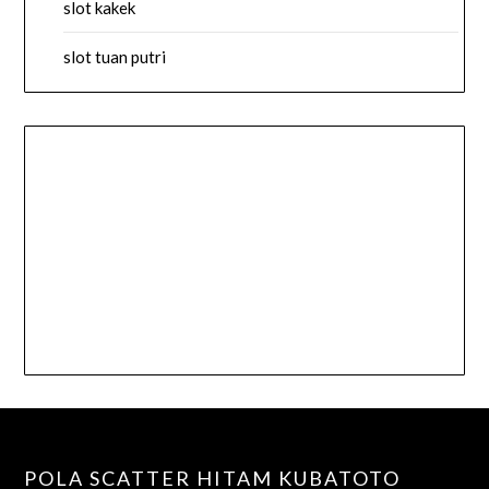
slot kakek
slot tuan putri
POLA SCATTER HITAM KUBATOTO