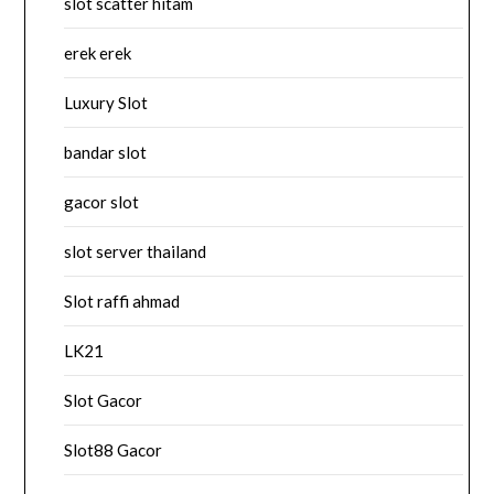
slot scatter hitam
erek erek
Luxury Slot
bandar slot
gacor slot
slot server thailand
Slot raffi ahmad
LK21
Slot Gacor
Slot88 Gacor