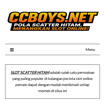
Skip
to
content
Menu
SLOT SCATTER HITAM
adalah salah satu permainan
yang paling populer di kalangan pecinta slot online.
pemain dapat dengan mudah menikmati setiap
momen di situs ini