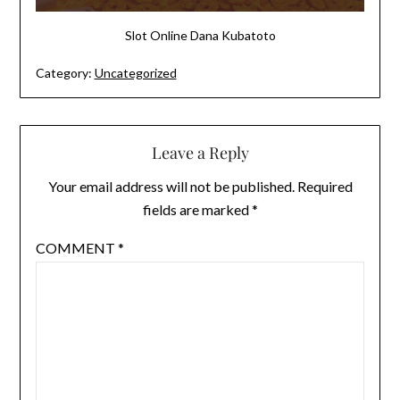
Slot Online Dana Kubatoto
Category:
Uncategorized
Leave a Reply
Your email address will not be published.
Required
fields are marked
*
COMMENT
*