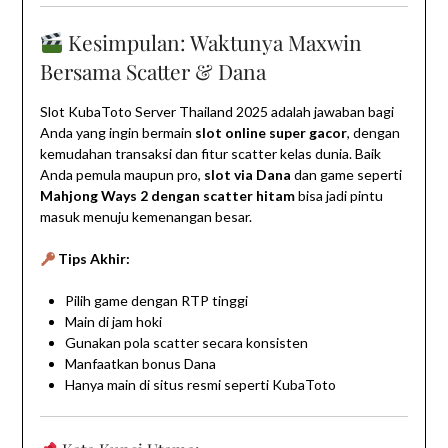
Kesimpulan: Waktunya Maxwin
Bersama Scatter & Dana
Slot KubaToto Server Thailand 2025 adalah jawaban bagi
Anda yang ingin bermain
slot online super gacor
, dengan
kemudahan transaksi dan fitur scatter kelas dunia. Baik
Anda pemula maupun pro,
slot via Dana
dan game seperti
Mahjong Ways 2 dengan scatter hitam
bisa jadi pintu
masuk menuju kemenangan besar.
Tips Akhir:
Pilih game dengan RTP tinggi
Main di jam hoki
Gunakan pola scatter secara konsisten
Manfaatkan bonus Dana
Hanya main di situs resmi seperti KubaToto