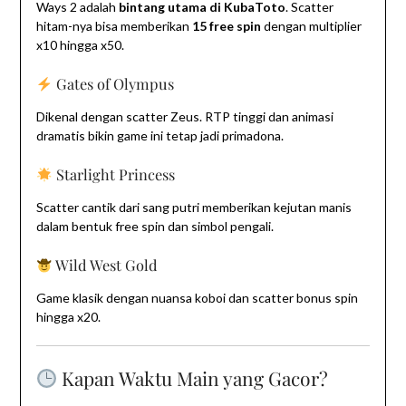
Ways 2 adalah
bintang utama di KubaToto
. Scatter
hitam-nya bisa memberikan
15 free spin
dengan multiplier
x10 hingga x50.
Gates of Olympus
Dikenal dengan scatter Zeus. RTP tinggi dan animasi
dramatis bikin game ini tetap jadi primadona.
Starlight Princess
Scatter cantik dari sang putri memberikan kejutan manis
dalam bentuk free spin dan simbol pengali.
Wild West Gold
Game klasik dengan nuansa koboi dan scatter bonus spin
hingga x20.
Kapan Waktu Main yang Gacor?