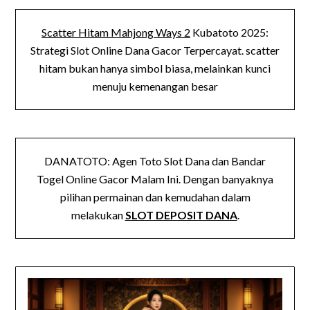
Scatter Hitam Mahjong Ways 2
Kubatoto 2025:
Strategi Slot Online Dana Gacor Terpercayat. scatter
hitam bukan hanya simbol biasa, melainkan kunci
menuju kemenangan besar
DANATOTO: Agen Toto Slot Dana dan Bandar
Togel Online Gacor Malam Ini. Dengan banyaknya
pilihan permainan dan kemudahan dalam
melakukan
SLOT DEPOSIT DANA
.