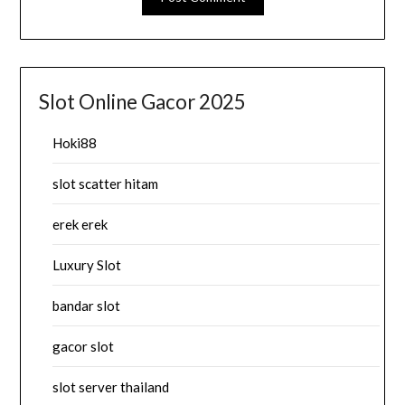
Slot Online Gacor 2025
Hoki88
slot scatter hitam
erek erek
Luxury Slot
bandar slot
gacor slot
slot server thailand