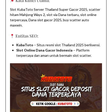
Kata Kunci Utama:
Slot KubaToto Server Thailand Super Gacor 2025, scatter
hitam Mahjong Ways 2, slot via Dana terbaru, slot online
terpercaya, Dana slot gacor 2025, buy scatter auto
maxwin.
Entitas SEO:
KubaToto
– Situs resmi slot Thailand 2025 berlisensi.
Slot Online Dana Gacor Indonesia
– Platform
terpercaya dan aman untuk bermain slot scatter.