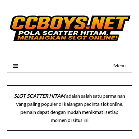
Skip
to
content
Menu
SLOT SCATTER HITAM
adalah salah satu permainan
yang paling populer di kalangan pecinta slot online.
pemain dapat dengan mudah menikmati setiap
momen di situs ini