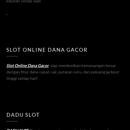
kejutan setiap saat.
.
SLOT ONLINE DANA GACOR
Slot Online Dana Gacor
siap memberikan kemenangan besar
dengan fitur dana cepat cair, putaran seru, dan peluang jackpot
tinggi setiap hari!
DADU SLOT