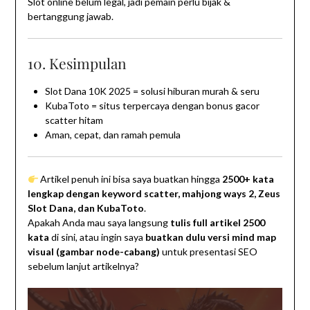
Slot online belum legal, jadi pemain perlu bijak &
bertanggung jawab.
10. Kesimpulan
Slot Dana 10K 2025 = solusi hiburan murah & seru
KubaToto = situs terpercaya dengan bonus gacor
scatter hitam
Aman, cepat, dan ramah pemula
Artikel penuh ini bisa saya buatkan hingga
2500+ kata
lengkap dengan keyword scatter, mahjong ways 2, Zeus
Slot Dana, dan KubaToto
.
Apakah Anda mau saya langsung
tulis full artikel 2500
kata
di sini, atau ingin saya
buatkan dulu versi mind map
visual (gambar node-cabang)
untuk presentasi SEO
sebelum lanjut artikelnya?