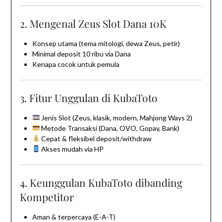
2. Mengenal Zeus Slot Dana 10K
Konsep utama (tema mitologi, dewa Zeus, petir)
Minimal deposit 10 ribu via Dana
Kenapa cocok untuk pemula
3. Fitur Unggulan di KubaToto
Jenis Slot (Zeus, klasik, modern, Mahjong Ways 2)
Metode Transaksi (Dana, OVO, Gopay, Bank)
Cepat & fleksibel deposit/withdraw
Akses mudah via HP
4. Keunggulan KubaToto dibanding
Kompetitor
Aman & terpercaya (E-A-T)