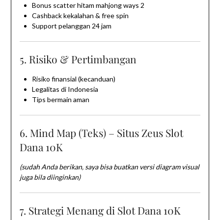
Bonus scatter hitam mahjong ways 2
Cashback kekalahan & free spin
Support pelanggan 24 jam
5. Risiko & Pertimbangan
Risiko finansial (kecanduan)
Legalitas di Indonesia
Tips bermain aman
6. Mind Map (Teks) – Situs Zeus Slot
Dana 10K
(sudah Anda berikan, saya bisa buatkan versi diagram visual
juga bila diinginkan)
7. Strategi Menang di Slot Dana 10K